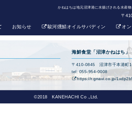
かねはちは地元沼津港に水揚げされる水産物
〒41
て
お知らせ
駿河燻鯖オイルサバディン
オン
海鮮食堂「沼津かねはち」
〒410-0845 沼津市千本港町
tel: 055-954-0008
https://r.gnavi.co.jp/1xdp2
©2018 KANEHACHI Co .,Ltd.